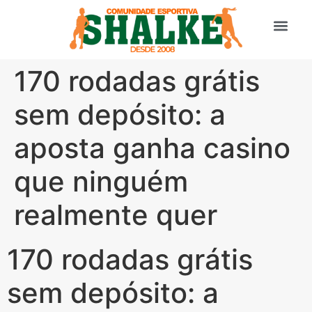
Quem somos
Fazer doação!
170 rodadas grátis
sem depósito: a
aposta ganha casino
que ninguém
realmente quer
170 rodadas grátis
sem depósito: a