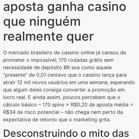
aposta ganha casino
que ninguém
realmente quer
O mercado brasileiro de cassino online já cansou de
prometer o impossível; 170 rodadas grátis sem
necessidade de depósito BR soa como aquele
“presente” de 0,01 centavo que o cassino lança para
atrair 12 mil novos usuários em uma semana, esperando
que algum deles consiga converter a promoção em
lucro real. E ainda assim, poucos percebem que o
cálculo básico – 170 spins × R$0,20 de aposta média =
R$34 de risco potencial – não chega nem perto da
expectativa de retorno que o marketing grita.
Desconstruindo o mito das