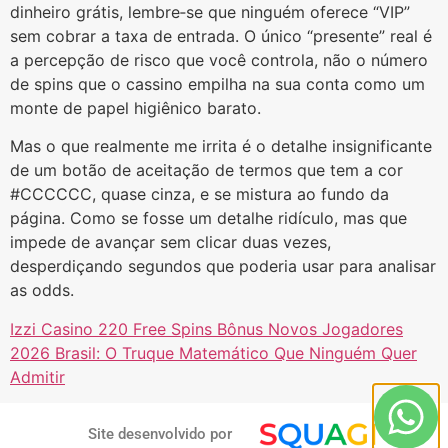
dinheiro grátis, lembre‑se que ninguém oferece “VIP”
sem cobrar a taxa de entrada. O único “presente” real é
a percepção de risco que você controla, não o número
de spins que o cassino empilha na sua conta como um
monte de papel higiênico barato.
Mas o que realmente me irrita é o detalhe insignificante
de um botão de aceitação de termos que tem a cor
#CCCCCC, quase cinza, e se mistura ao fundo da
página. Como se fosse um detalhe ridículo, mas que
impede de avançar sem clicar duas vezes,
desperdiçando segundos que poderia usar para analisar
as odds.
Izzi Casino 220 Free Spins Bônus Novos Jogadores
2026 Brasil: O Truque Matemático Que Ninguém Quer
Admitir
Site desenvolvido por