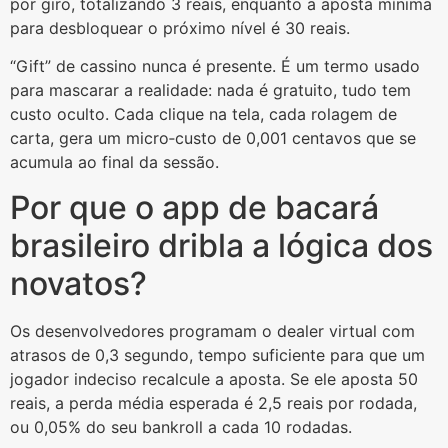
por giro, totalizando 3 reais, enquanto a aposta mínima
para desbloquear o próximo nível é 30 reais.
“Gift” de cassino nunca é presente. É um termo usado
para mascarar a realidade: nada é gratuito, tudo tem
custo oculto. Cada clique na tela, cada rolagem de
carta, gera um micro‑custo de 0,001 centavos que se
acumula ao final da sessão.
Por que o app de bacará
brasileiro dribla a lógica dos
novatos?
Os desenvolvedores programam o dealer virtual com
atrasos de 0,3 segundo, tempo suficiente para que um
jogador indeciso recalcule a aposta. Se ele aposta 50
reais, a perda média esperada é 2,5 reais por rodada,
ou 0,05% do seu bankroll a cada 10 rodadas.