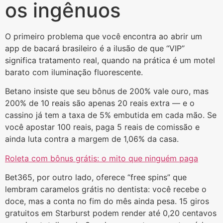
os ingênuos
O primeiro problema que você encontra ao abrir um
app de bacará brasileiro é a ilusão de que “VIP”
significa tratamento real, quando na prática é um motel
barato com iluminação fluorescente.
Betano insiste que seu bônus de 200% vale ouro, mas
200% de 10 reais são apenas 20 reais extra — e o
cassino já tem a taxa de 5% embutida em cada mão. Se
você apostar 100 reais, paga 5 reais de comissão e
ainda luta contra a margem de 1,06% da casa.
Roleta com bônus grátis: o mito que ninguém paga
Bet365, por outro lado, oferece “free spins” que
lembram caramelos grátis no dentista: você recebe o
doce, mas a conta no fim do mês ainda pesa. 15 giros
gratuitos em Starburst podem render até 0,20 centavos