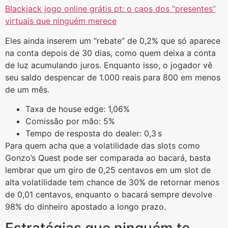
Blackjack jogo online grátis pt: o caos dos “presentes”
virtuais que ninguém merece
Eles ainda inserem um “rebate” de 0,2% que só aparece
na conta depois de 30 dias, como quem deixa a conta
de luz acumulando juros. Enquanto isso, o jogador vê
seu saldo despencar de 1.000 reais para 800 em menos
de um mês.
Taxa de house edge: 1,06%
Comissão por mão: 5%
Tempo de resposta do dealer: 0,3 s
Para quem acha que a volatilidade das slots como
Gonzo’s Quest pode ser comparada ao bacará, basta
lembrar que um giro de 0,25 centavos em um slot de
alta volatilidade tem chance de 30% de retornar menos
de 0,01 centavos, enquanto o bacará sempre devolve
98% do dinheiro apostado a longo prazo.