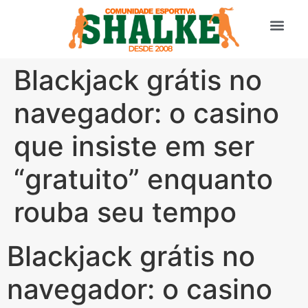
Quem somos
Fazer doação!
Blackjack grátis no
navegador: o casino
que insiste em ser
“gratuito” enquanto
rouba seu tempo
Blackjack grátis no
navegador: o casino