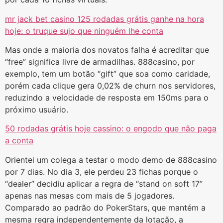
mr jack bet casino 125 rodadas grátis ganhe na hora
hoje: o truque sujo que ninguém lhe conta
Mas onde a maioria dos novatos falha é acreditar que
“free” significa livre de armadilhas. 888casino, por
exemplo, tem um botão “gift” que soa como caridade,
porém cada clique gera 0,02% de churn nos servidores,
reduzindo a velocidade de resposta em 150ms para o
próximo usuário.
50 rodadas grátis hoje cassino: o engodo que não paga
a conta
Orientei um colega a testar o modo demo de 888casino
por 7 dias. No dia 3, ele perdeu 23 fichas porque o
“dealer” decidiu aplicar a regra de “stand on soft 17”
apenas nas mesas com mais de 5 jogadores.
Comparado ao padrão do PokerStars, que mantém a
mesma regra independentemente da lotação, a