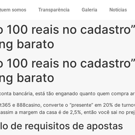
Quem somos
Transparência
Galeria
Notícias
o 100 reais no cadastro
ng barato
o 100 reais no cadastro
ng barato
conta bancária, está tão enganado quanto quem compra arr
et365 e 888casino, converte o “presente” em 20% de turnov
 assim a margem da casa é de 2,5%, então você sai no prej
o de requisitos de apostas