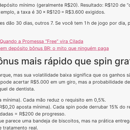
epósito mínimo (geralmente R$20). Resultado: R$120 de “cré
xemplo, a taxa é 30 × R$120 = R$3.600 exigidos.
s dão 30 dias, outros 7. Se você tem 1 h de jogo por dia, 
Quando a Promessa “Free” vira Cilada
 sem depósito bônus BR: o mito que ninguém paga
nus mais rápido que spin gra
que, mas sua volatilidade baixa significa que os ganhos sã
le pode acertar R$5.000 em um giro, mas a probabilidade d
el de dentista.
a mínima). Cada mão reduz o requisito em 0,5%.
e (R$0,20 aposta mínima). Cada spin pode derrubar 15% do r
rodadas = R$200 de progresso.
e parece uma bandeja de biscoitos, mas na prática entrega
 tratamento real.