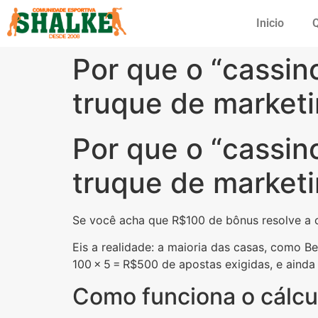
Inicio
Por que o “cassin
truque de marketi
Por que o “cassin
truque de marketi
Se você acha que R$100 de bônus resolve a 
Eis a realidade: a maioria das casas, como B
100 × 5 = R$500 de apostas exigidas, e ainda
Como funciona o cálcul