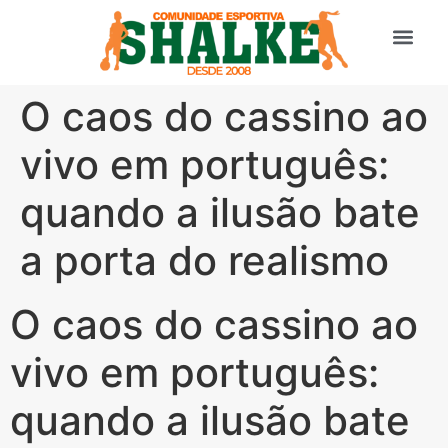
Quem somos
Fazer doação!
O caos do cassino ao
vivo em português:
quando a ilusão bate
a porta do realismo
O caos do cassino ao
vivo em português:
quando a ilusão bate