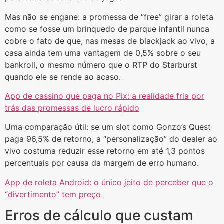
Mas não se engane: a promessa de “free” girar a roleta
como se fosse um brinquedo de parque infantil nunca
cobre o fato de que, nas mesas de blackjack ao vivo, a
casa ainda tem uma vantagem de 0,5% sobre o seu
bankroll, o mesmo número que o RTP do Starburst
quando ele se rende ao acaso.
App de cassino que paga no Pix: a realidade fria por
trás das promessas de lucro rápido
Uma comparação útil: se um slot como Gonzo’s Quest
paga 96,5% de retorno, a “personalização” do dealer ao
vivo costuma reduzir esse retorno em até 1,3 pontos
percentuais por causa da margem de erro humano.
App de roleta Android: o único jeito de perceber que o
“divertimento” tem preço
Erros de cálculo que custam