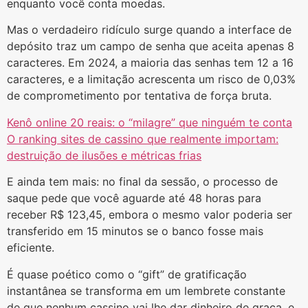
enquanto você conta moedas.
Mas o verdadeiro ridículo surge quando a interface de
depósito traz um campo de senha que aceita apenas 8
caracteres. Em 2024, a maioria das senhas tem 12 a 16
caracteres, e a limitação acrescenta um risco de 0,03%
de comprometimento por tentativa de força bruta.
Kenô online 20 reais: o “milagre” que ninguém te conta
O ranking sites de cassino que realmente importam:
destruição de ilusões e métricas frias
E ainda tem mais: no final da sessão, o processo de
saque pede que você aguarde até 48 horas para
receber R$ 123,45, embora o mesmo valor poderia ser
transferido em 15 minutos se o banco fosse mais
eficiente.
É quase poético como o “gift” de gratificação
instantânea se transforma em um lembrete constante
de que nenhum cassino vai lhe dar dinheiro de graça, e