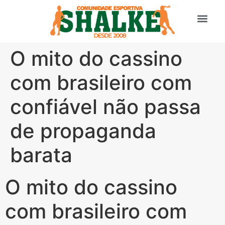
Quem somos
Fazer doação!
O mito do cassino
com brasileiro com
confiável não passa
de propaganda
barata
O mito do cassino
com brasileiro com