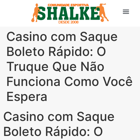
Quem somos
Fazer doação!
Casino com Saque
Boleto Rápido: O
Truque Que Não
Funciona Como Você
Espera
Casino com Saque
Boleto Rápido: O