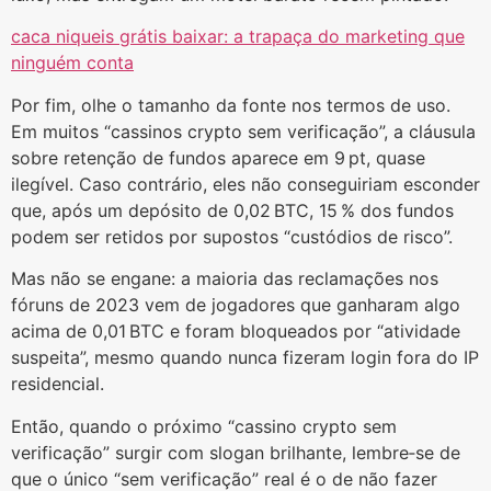
caca niqueis grátis baixar: a trapaça do marketing que
ninguém conta
Por fim, olhe o tamanho da fonte nos termos de uso.
Em muitos “cassinos crypto sem verificação”, a cláusula
sobre retenção de fundos aparece em 9 pt, quase
ilegível. Caso contrário, eles não conseguiriam esconder
que, após um depósito de 0,02 BTC, 15 % dos fundos
podem ser retidos por supostos “custódios de risco”.
Mas não se engane: a maioria das reclamações nos
fóruns de 2023 vem de jogadores que ganharam algo
acima de 0,01 BTC e foram bloqueados por “atividade
suspeita”, mesmo quando nunca fizeram login fora do IP
residencial.
Então, quando o próximo “cassino crypto sem
verificação” surgir com slogan brilhante, lembre‑se de
que o único “sem verificação” real é o de não fazer