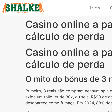
Inicio
Casino online a pa
cálculo de perda
Casino online a pa
cálculo de perda
O mito do bônus de 3 r
Primeiro, 3 reais não compram nenhum spin de
exige um rollover de 30x, ou seja, R$90 de ap
desaparece como fumaça. Em 2024, 88% dos j