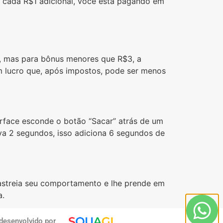
 cada R$1 adicional, você está pagando em
as, mas para bônus menores que R$3, a
um lucro que, após impostos, pode ser menos
terface esconde o botão “Sacar” atrás de um
eva 2 segundos, isso adiciona 6 segundos de
 rastreia seu comportamento e lhe prende em
a.
 desenvolvido por