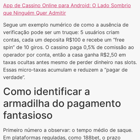
App de Cassino Online para Android: O Lado Sombrio
que Ninguém Quer Admitir
Segue um exemplo numérico de como a ausência de
verificação pode ser um truque: 5 usuários criam
contas, cada um deposita R$100 e recebe um “free
spin” de 10 giros. O cassino paga 0,5% de comissão ao
operador por conta, então a casa ganha R$2,50 em
taxas ocultas antes mesmo de perder dinheiro nas slots.
Essas micro‑taxas acumulam e reduzem a “pagar de
verdade”.
Como identificar a
armadilha do pagamento
fantasioso
Primeiro número a observar: o tempo médio de saque.
Em plataformas reguladas, como 188bet, o prazo