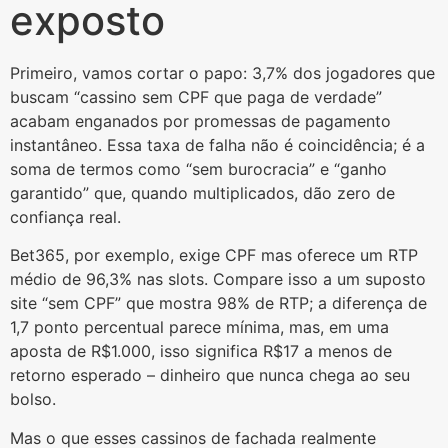
exposto
Primeiro, vamos cortar o papo: 3,7% dos jogadores que
buscam “cassino sem CPF que paga de verdade”
acabam enganados por promessas de pagamento
instantâneo. Essa taxa de falha não é coincidência; é a
soma de termos como “sem burocracia” e “ganho
garantido” que, quando multiplicados, dão zero de
confiança real.
Bet365, por exemplo, exige CPF mas oferece um RTP
médio de 96,3% nas slots. Compare isso a um suposto
site “sem CPF” que mostra 98% de RTP; a diferença de
1,7 ponto percentual parece mínima, mas, em uma
aposta de R$1.000, isso significa R$17 a menos de
retorno esperado – dinheiro que nunca chega ao seu
bolso.
Mas o que esses cassinos de fachada realmente