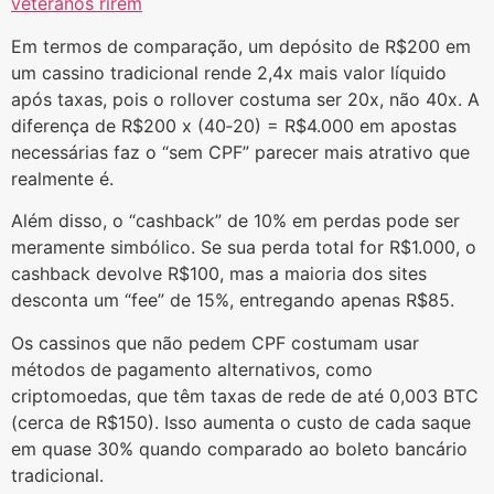
veteranos rirem
Em termos de comparação, um depósito de R$200 em
um cassino tradicional rende 2,4x mais valor líquido
após taxas, pois o rollover costuma ser 20x, não 40x. A
diferença de R$200 x (40‑20) = R$4.000 em apostas
necessárias faz o “sem CPF” parecer mais atrativo que
realmente é.
Além disso, o “cashback” de 10% em perdas pode ser
meramente simbólico. Se sua perda total for R$1.000, o
cashback devolve R$100, mas a maioria dos sites
desconta um “fee” de 15%, entregando apenas R$85.
Os cassinos que não pedem CPF costumam usar
métodos de pagamento alternativos, como
criptomoedas, que têm taxas de rede de até 0,003 BTC
(cerca de R$150). Isso aumenta o custo de cada saque
em quase 30% quando comparado ao boleto bancário
tradicional.