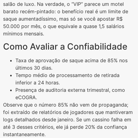
salão de luxo. Na verdade, o “VIP” parece um motel
barato recém-pintado: o benefício real é um limite de
saque aumentadíssimo, mas só se você apostar R$
50.000 por mês, o que equivale a quase 1,5 salários
mínimos mensais.
Como Avaliar a Confiabilidade
Taxa de aprovação de saque acima de 85% nos
últimos 30 dias.
Tempo médio de processamento de retirada
inferior a 24 horas.
Presença de auditoria externa trimestral, como
eCOGRA.
Observe que o número 85% não vem de propaganda;
foi extraído de relatórios de jogadores que mantiveram
logs detalhados desde janeiro. Se um cassino falha em
até 3 desses critérios, ele já perde 20% da confiança
instantaneamente.