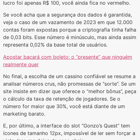
lucro foi apenas R$ 100, você ainda fica no vermelho.
Se você acha que a segurança dos dados é garantida,
veja o caso de um vazamento de 2023 em que 12.000
contas foram expostas porque a criptografia tinha falha
de 0,03 bits. Esse número é minúsculo, mas ainda assim
representa 0,02% da base total de usuários.
Apostar bacará com boleto: o “presente” que ninguém
realmente quer
No final, a escolha de um cassino confiável se resume a
analisar números crus, não promessas de “sorte”. Se um
site insiste em dizer que oferece o “melhor bônus”, peça
o cálculo da taxa de retenção de jogadores. Se o
número for maior que 30%, você está diante de um
marketing barato.
E, por último, a interface do slot “Gonzo’s Quest” tem
ícones de tamanho 12px, impossível de ler sem forçar a