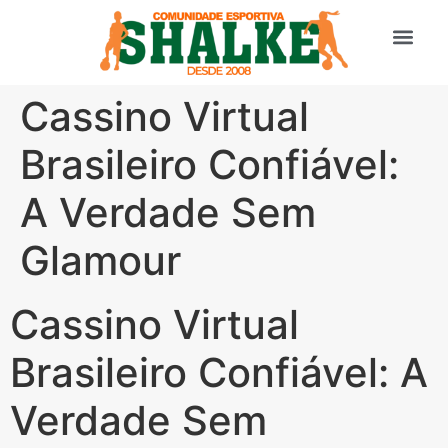
Quem somos
Fazer doação!
Cassino Virtual
Brasileiro Confiável:
A Verdade Sem
Glamour
Cassino Virtual
Brasileiro Confiável: A
Verdade Sem