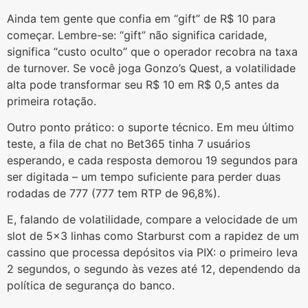
Ainda tem gente que confia em “gift” de R$ 10 para
começar. Lembre-se: “gift” não significa caridade,
significa “custo oculto” que o operador recobra na taxa
de turnover. Se você joga Gonzo’s Quest, a volatilidade
alta pode transformar seu R$ 10 em R$ 0,5 antes da
primeira rotação.
Outro ponto prático: o suporte técnico. Em meu último
teste, a fila de chat no Bet365 tinha 7 usuários
esperando, e cada resposta demorou 19 segundos para
ser digitada – um tempo suficiente para perder duas
rodadas de 777 (777 tem RTP de 96,8%).
E, falando de volatilidade, compare a velocidade de um
slot de 5×3 linhas como Starburst com a rapidez de um
cassino que processa depósitos via PIX: o primeiro leva
2 segundos, o segundo às vezes até 12, dependendo da
política de segurança do banco.