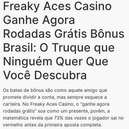
Freaky Aces Casino
Ganhe Agora
Rodadas Grátis Bônus
Brasil: O Truque que
Ninguém Quer Que
Você Descubra
Os bates de bônus são como aquele amigo que
promete dividir a conta, mas sempre esquece a
carteira. No Freaky Aces Casino, o “ganhe agora
rodadas grátis” soa como um presente, porém, a
matemática revela que 73% das vezes o jogador sai no
vermelho antes da primeira aposta completa.