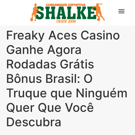
Quem somos
Fazer doação!
Freaky Aces Casino
Ganhe Agora
Rodadas Grátis
Bônus Brasil: O
Truque que Ninguém
Quer Que Você
Descubra