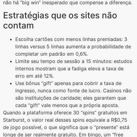
não há “big win” inesperado que compense a diferença.
Estratégias que os sites não
contam
Escolha cartões com menos linhas premiadas: 3
linhas versus 5 linhas aumenta a probabilidade de
completar um padrão em 0,6%.
Limite seu tempo de sessão a 15 minutos: estudos
internos mostram que a fadiga eleva a taxa de
erro em até 12%.
Use bônus “gift” apenas para cobrir a taxa de
ingresso, nunca como fonte de lucro. Casinos não
são instituições de caridade; eles garantem que
cada “gift” vale menos que a própria aposta.
Quando a plataforma oferece 30 “spins” gratuitos em
Starburst, o valor real desses spins equivale a R$0,75
de jogo possível, o que significa que o “presente” está
longe de ser realmente gratuito. Em bingo, um “free