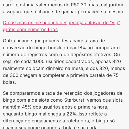
card” costuma valer menos de R$0,30, mas o algoritmo
assegura que a chance de ganhar permanece a mesma.
O cassinos online nubank despedaça a ilusão de “vip”
grátis com números frios
Outra nuance que poucos destacam: a taxa de
conversão do bingo brasileiro cai 18% ao comparar o
número de registros com o de depósitos efetivos. Ou
seja, de cada 1.000 usuários cadastrados, apenas 820
realmente colocam dinheiro na mesa, e dos 820, menos
de 300 chegam a completar a primeira cartela de 75
bolas.
Se compararmos a taxa de retenção dos jogadores de
bingo com a de slots como Starburst, vemos que slots
mantêm 45% dos usuários após a primeira hora,
enquanto bingo mal chega a 22%. Isso reflete a
diferença de engajamento: a roleta gira, o bingo só
chama seu nome quando a bola é sorteada.