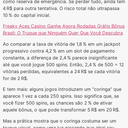
como reserva de emergência. Se perder tudo, ainda tem
4 R$ para outra tentativa. O risco total não ultrapassa
10 % do capital inicial.
Freaky Aces Casino Ganhe Agora Rodadas Grátis Bônus
Brasil: O Truque que Ninguém Quer Que Você Descubra
Ao comparar a taxa de vitória de 1,8 % em um jackpot
progressivo contra 4,2 % em um slot de pagamento
constante, a diferença de 2,4 % parece insignificante
até que você jogue 500 spins. Então, 2,4 % de 500 = 12
vitórias perdidas, equivalentes a 24 R$ se cada vitória
for de 2 R$.
E tem mais: alguns jogos introduzem um “coringa” que
aparece 1 vez a cada 250 spins. Isso significa que, se
você fizer 500 spins, as chances são 2 % de ativar
aquele bônus, o que pode transformar 5 R$ em 20 R$.
Mas a prática mostra que o coringa costuma ser um
truque visual, como uma luz piscando que atrai seu