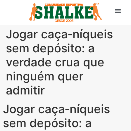
Quem somos
Fazer doação!
Jogar caça‑níqueis
sem depósito: a
verdade crua que
ninguém quer
admitir
Jogar caça‑níqueis
sem depósito: a