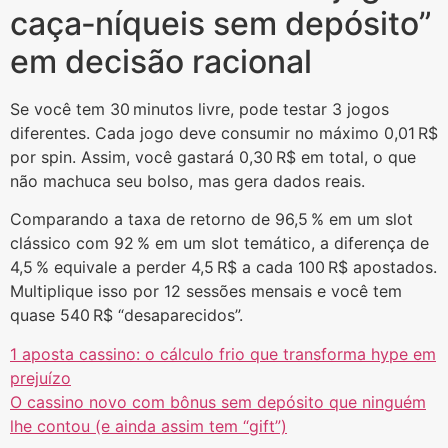
caça‑níqueis sem depósito”
em decisão racional
Se você tem 30 minutos livre, pode testar 3 jogos
diferentes. Cada jogo deve consumir no máximo 0,01 R$
por spin. Assim, você gastará 0,30 R$ em total, o que
não machuca seu bolso, mas gera dados reais.
Comparando a taxa de retorno de 96,5 % em um slot
clássico com 92 % em um slot temático, a diferença de
4,5 % equivale a perder 4,5 R$ a cada 100 R$ apostados.
Multiplique isso por 12 sessões mensais e você tem
quase 540 R$ “desaparecidos”.
1 aposta cassino: o cálculo frio que transforma hype em
prejuízo
O cassino novo com bônus sem depósito que ninguém
lhe contou (e ainda assim tem “gift”)