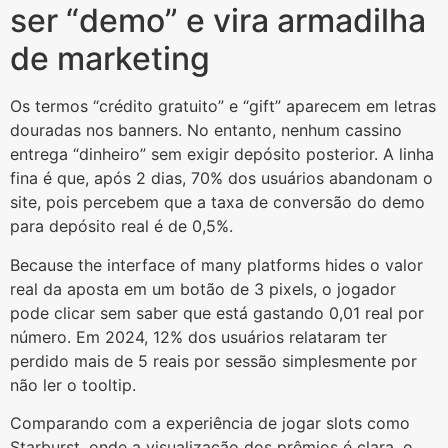
ser “demo” e vira armadilha
de marketing
Os termos “crédito gratuito” e “gift” aparecem em letras
douradas nos banners. No entanto, nenhum cassino
entrega “dinheiro” sem exigir depósito posterior. A linha
fina é que, após 2 dias, 70% dos usuários abandonam o
site, pois percebem que a taxa de conversão do demo
para depósito real é de 0,5%.
Because the interface of many platforms hides o valor
real da aposta em um botão de 3 pixels, o jogador
pode clicar sem saber que está gastando 0,01 real por
número. Em 2024, 12% dos usuários relataram ter
perdido mais de 5 reais por sessão simplesmente por
não ler o tooltip.
Comparando com a experiência de jogar slots como
Starburst, onde a visualização dos prêmios é clara, o