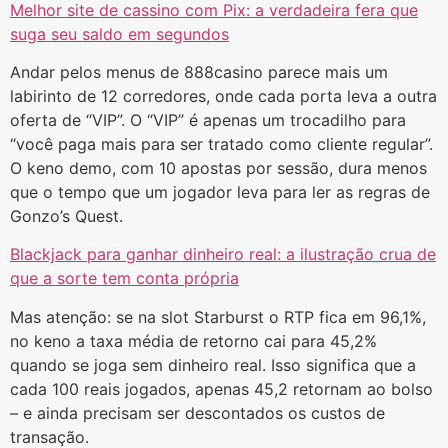
Melhor site de cassino com Pix: a verdadeira fera que
suga seu saldo em segundos
Andar pelos menus de 888casino parece mais um
labirinto de 12 corredores, onde cada porta leva a outra
oferta de “VIP”. O “VIP” é apenas um trocadilho para
“você paga mais para ser tratado como cliente regular”.
O keno demo, com 10 apostas por sessão, dura menos
que o tempo que um jogador leva para ler as regras de
Gonzo’s Quest.
Blackjack para ganhar dinheiro real: a ilustração crua de
que a sorte tem conta própria
Mas atenção: se na slot Starburst o RTP fica em 96,1%,
no keno a taxa média de retorno cai para 45,2%
quando se joga sem dinheiro real. Isso significa que a
cada 100 reais jogados, apenas 45,2 retornam ao bolso
– e ainda precisam ser descontados os custos de
transação.