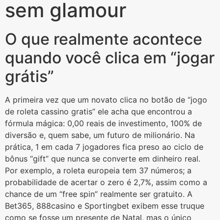
sem glamour
O que realmente acontece
quando você clica em “jogar
grátis”
A primeira vez que um novato clica no botão de “jogo
de roleta cassino gratis” ele acha que encontrou a
fórmula mágica: 0,00 reais de investimento, 100% de
diversão e, quem sabe, um futuro de milionário. Na
prática, 1 em cada 7 jogadores fica preso ao ciclo de
bônus “gift” que nunca se converte em dinheiro real.
Por exemplo, a roleta europeia tem 37 números; a
probabilidade de acertar o zero é 2,7%, assim como a
chance de um “free spin” realmente ser gratuito. A
Bet365, 888casino e Sportingbet exibem esse truque
como se fosse um presente de Natal, mas o único