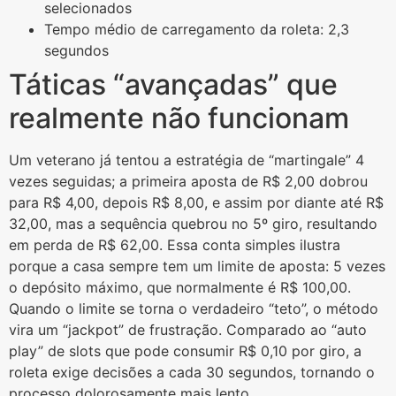
selecionados
Tempo médio de carregamento da roleta: 2,3
segundos
Táticas “avançadas” que
realmente não funcionam
Um veterano já tentou a estratégia de “martingale” 4
vezes seguidas; a primeira aposta de R$ 2,00 dobrou
para R$ 4,00, depois R$ 8,00, e assim por diante até R$
32,00, mas a sequência quebrou no 5º giro, resultando
em perda de R$ 62,00. Essa conta simples ilustra
porque a casa sempre tem um limite de aposta: 5 vezes
o depósito máximo, que normalmente é R$ 100,00.
Quando o limite se torna o verdadeiro “teto”, o método
vira um “jackpot” de frustração. Comparado ao “auto
play” de slots que pode consumir R$ 0,10 por giro, a
roleta exige decisões a cada 30 segundos, tornando o
processo dolorosamente mais lento.