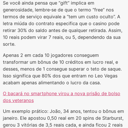
Se você ainda pensa que “gift” implica em
generosidade, lembre‑se de que o termo “free” nos
termos de serviço equivale a “tem um custo oculto”. A
letra miúda do contrato especifica que o casino pode
retirar 30% do saldo antes de qualquer retirada. Assim,
10 reais podem virar 7 reais, ou 5, dependendo da sua
sorte.
Apenas 2 em cada 10 jogadores conseguem
transformar um bônus de 10 créditos em lucro real, e
desses, menos de 1 consegue superar o teto de saque.
Isso significa que 80% dos que entram no Leo Vegas
acabam apenas alimentando o lucro da casa.
O bacará no smartphone virou a nova prisão de bolso
dos veteranos
Um exemplo prático: João, 34 anos, tentou o bônus em
janeiro. Ele apostou 0,50 real em 20 spins de Starburst,
gerou 3 vitórias de 3,5 reais cada, e ainda ficou 2 reais