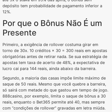
depósito tem probabilidade de pagamento inferior a
12%.
Por que o Bônus Não É um
Presente
Primeiro, a exigência de rollover costuma girar em
torno de 30x. 10 créditos × 30 = 300 reais em apostas
obrigatórias antes de retirar nada. Se sua estratégia de
apostas tem taxa de acerto de 48%, a expectativa de
lucro cai para 144 reais, ainda abaixo da barreira.
Segundo, a maioria das casas impõe limite máximo de
saque de 50 reais. Mesmo que você quebre a barreira,
só sairá com metade do que gastou em tempo de jogo.
888casino, por exemplo, limita o saque de bônus a 30
reais, enquanto o Bet365 permite até 40, mas sempre
com “condições de rollover” gravadas em letra miúda.