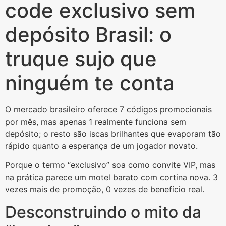
code exclusivo sem
depósito Brasil: o
truque sujo que
ninguém te conta
O mercado brasileiro oferece 7 códigos promocionais
por mês, mas apenas 1 realmente funciona sem
depósito; o resto são iscas brilhantes que evaporam tão
rápido quanto a esperança de um jogador novato.
Porque o termo “exclusivo” soa como convite VIP, mas
na prática parece um motel barato com cortina nova. 3
vezes mais de promoção, 0 vezes de benefício real.
Desconstruindo o mito da