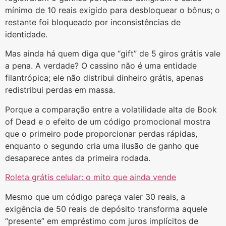
mínimo de 10 reais exigido para desbloquear o bônus; o
restante foi bloqueado por inconsistências de
identidade.
Mas ainda há quem diga que “gift” de 5 giros grátis vale
a pena. A verdade? O cassino não é uma entidade
filantrópica; ele não distribui dinheiro grátis, apenas
redistribui perdas em massa.
Porque a comparação entre a volatilidade alta de Book
of Dead e o efeito de um código promocional mostra
que o primeiro pode proporcionar perdas rápidas,
enquanto o segundo cria uma ilusão de ganho que
desaparece antes da primeira rodada.
Roleta grátis celular: o mito que ainda vende
Mesmo que um código pareça valer 30 reais, a
exigência de 50 reais de depósito transforma aquele
“presente” em empréstimo com juros implícitos de