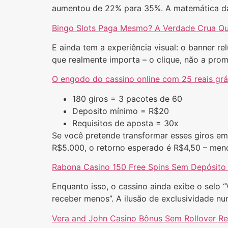
aumentou de 22% para 35%. A matemática da “
Bingo Slots Paga Mesmo? A Verdade Crua Q
E ainda tem a experiência visual: o banner r
que realmente importa – o clique, não a prom
O engodo do cassino online com 25 reais grá
180 giros = 3 pacotes de 60
Deposito mínimo = R$20
Requisitos de aposta = 30x
Se você pretende transformar esses giros em 
R$5.000, o retorno esperado é R$4,50 – men
Rabona Casino 150 Free Spins Sem Depósito 
Enquanto isso, o cassino ainda exibe o selo 
receber menos”. A ilusão de exclusividade nun
Vera and John Casino Bônus Sem Rollover Re