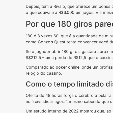
Depois, tem a Rivalo, que oferece um bônus 
o que equivale a R$6.000 em jogos. É a mesm
Por que 180 giros par
180 é 3 vezes 60, que é a quantidade de min
como Gonzo’s Quest tenta convencer você de 
Se o jogador abrir 180 giros, gastará apro
R$212,5 – uma perda de R$12,5 que o cassin
Comparado ao poker online, onde um profissi
relógio do cassino.
Como o tempo limitado di
Oferta de 48 horas força o cérebro a pular a
no “reivindicar agora”, mesmo sabendo que o
Um estudo interno de 2022 mostrou que, ao r