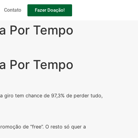
Contato
Fazer Doação!
ta Por Tempo
l
ta Por Tempo
l
a giro tem chance de 97,3% de perder tudo,
romoção de “free”. O resto só quer a