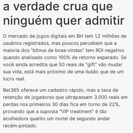
a verdade crua que
ninguém quer admitir
O mercado de jogos digitais em BH tem 1,2 milhões de
usuários registrados, mas poucos percebem que a
maioria dos “bônus de boas‑vindas” tem ROI negativo
quando analisado como 100% de retorno esperado. Se
você ainda acredita que 50 reais de “gift” vão mudar
sua vida, está mais próximo de uma ilusão que de um
lucro real.
Bet365 oferece um cadastro rápido, mas a taxa de
retenção de jogadores que ultrapassam 3.000 reais em
perdas nos primeiros 30 dias fica em torno de 22%,
provando que a suposta “VIP treatment” é tão
acolhedora quanto um motel de segundo andar
recém‑pintado.