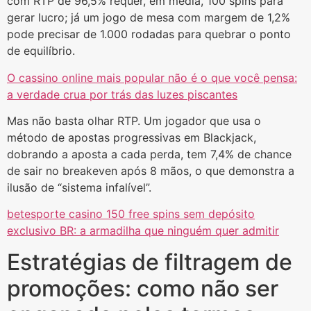
com RTP de 96,5% requer, em média, 100 spins para
gerar lucro; já um jogo de mesa com margem de 1,2%
pode precisar de 1.000 rodadas para quebrar o ponto
de equilíbrio.
O cassino online mais popular não é o que você pensa:
a verdade crua por trás das luzes piscantes
Mas não basta olhar RTP. Um jogador que usa o
método de apostas progressivas em Blackjack,
dobrando a aposta a cada perda, tem 7,4% de chance
de sair no breakeven após 8 mãos, o que demonstra a
ilusão de “sistema infalível”.
betesporte casino 150 free spins sem depósito
exclusivo BR: a armadilha que ninguém quer admitir
Estratégias de filtragem de
promoções: como não ser