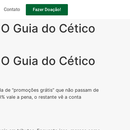
Contato
Fazer Doação!
O Guia do Cético
O Guia do Cético
da de “promoções grátis” que não passam de
 vale a pena, o restante vê a conta