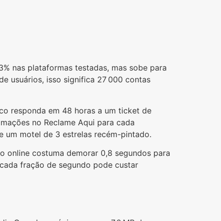
0,3% nas plataformas testadas, mas sobe para
 usuários, isso significa 27 000 contas
nico responda em 48 horas a um ticket de
clamações no Reclame Aqui para cada
e um motel de 3 estrelas recém-pintado.
mo online costuma demorar 0,8 segundos para
, cada fração de segundo pode custar