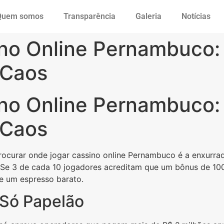
Quem somos
Transparência
Galeria
Notícias
no Online Pernambuco: 
 Caos
no Online Pernambuco: 
 Caos
rocurar onde jogar cassino online Pernambuco é a enxurra
Se 3 de cada 10 jogadores acreditam que um bônus de 100%
e um espresso barato.
 Só Papelão