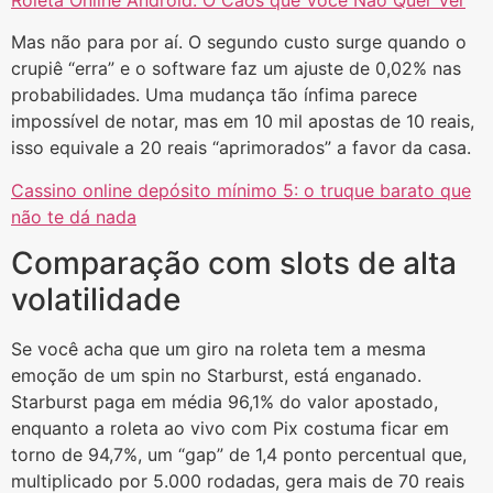
Mas não para por aí. O segundo custo surge quando o
crupiê “erra” e o software faz um ajuste de 0,02% nas
probabilidades. Uma mudança tão ínfima parece
impossível de notar, mas em 10 mil apostas de 10 reais,
isso equivale a 20 reais “aprimorados” a favor da casa.
Cassino online depósito mínimo 5: o truque barato que
não te dá nada
Comparação com slots de alta
volatilidade
Se você acha que um giro na roleta tem a mesma
emoção de um spin no Starburst, está enganado.
Starburst paga em média 96,1% do valor apostado,
enquanto a roleta ao vivo com Pix costuma ficar em
torno de 94,7%, um “gap” de 1,4 ponto percentual que,
multiplicado por 5.000 rodadas, gera mais de 70 reais