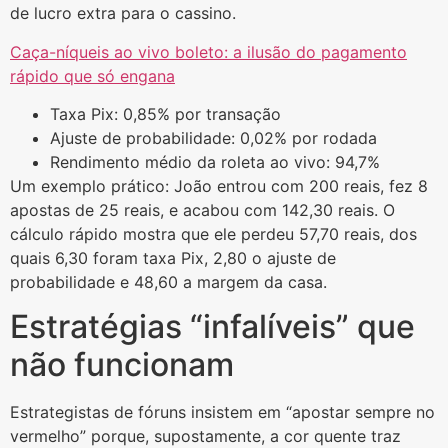
de lucro extra para o cassino.
Caça-níqueis ao vivo boleto: a ilusão do pagamento
rápido que só engana
Taxa Pix: 0,85% por transação
Ajuste de probabilidade: 0,02% por rodada
Rendimento médio da roleta ao vivo: 94,7%
Um exemplo prático: João entrou com 200 reais, fez 8
apostas de 25 reais, e acabou com 142,30 reais. O
cálculo rápido mostra que ele perdeu 57,70 reais, dos
quais 6,30 foram taxa Pix, 2,80 o ajuste de
probabilidade e 48,60 a margem da casa.
Estratégias “infalíveis” que
não funcionam
Estrategistas de fóruns insistem em “apostar sempre no
vermelho” porque, supostamente, a cor quente traz