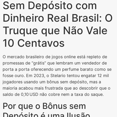
Sem Depósito com
Dinheiro Real Brasil: O
Truque que Não Vale
10 Centavos
O mercado brasileiro de jogos online está repleto de
promessas de “grátis” que lembram um vendedor de
porta a porta oferecendo um perfume barato como se
fosse ouro. Em 2023, o Stelario tentou engatar 12 mil
jogadores usando um bônus sem depósito, mas a
maioria acabou mais frustrada que ao descobrir que o
saldo de 0,10 USD não cobre nem a taxa do saque.
Por que o Bônus sem
Depósito é uma Ilusão