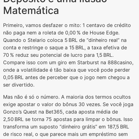
Matemática
Primeiro, vamos desfazer o mito: 1 centavo de crédito
não paga nem a roleta de 0,00 % de House Edge.
Quando o Stelario coloca 5 BRL de “dinheiro real” na
conta e restringe o saque a 15 BRL, a taxa efetiva de
70 % reduz seu potencial de lucro para 1,5 BRL.
Compare isso com um giro em Starburst na 888casino,
onde a volatilidade é tão baixa que você pode perder
0,05 BRL antes de perceber que o jogo nem chegou a
ser divertido.
Mas não é só o número. A maioria dos termos ocultos
exige apostar o valor do bônus 30 vezes. Se você joga
Gonzo’s Quest na Bet365, cada aposta média de
2,50 BRL se torna 75 apostas para limpar o bônus. Isso
transforma um suposto “dinheiro grátis” em 187,5 BRL
de risco real, o que parece mais um empréstimo sem