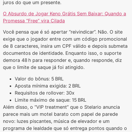
juros do que um presente.
O Absurdo de Jogar Keno Grátis Sem Baixar: Quando a
Promessa “Free” vira Cilada
Você pensa que é só apertar “reivindicar”. Não. O site
exige que o jogador entre com um código promocional
de 8 caracteres, insira um CPF válido e depois submeta
documentos de identidade. Enquanto isso, o suporte
demora 48 h para responder e, quando responde, diz
que o limite de saque já foi atingido.
Valor do bônus: 5 BRL
Aposta mínima exigida: 2 BRL
Requisitos de rollover: 30x
Limite máximo de saque: 15 BRL
Além disso, o “VIP treatment” que o Stelario anuncia
parece mais um motel barato com papel de parede
novo: luzes piscantes, música de elevador e um
programa de lealdade que só entrega pontos quando o